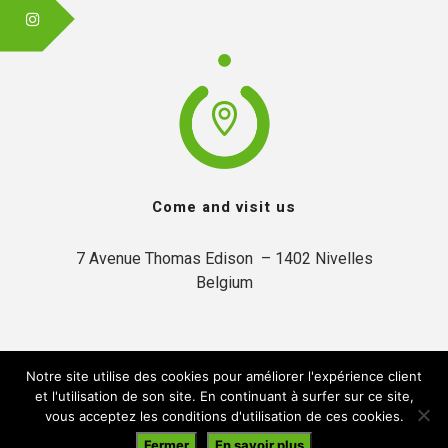
Come and visit us
7 Avenue Thomas Edison  – 1402 Nivelles

Belgium
Notre site utilise des cookies pour améliorer l'expérience client
et l'utilisation de son site. En continuant à surfer sur ce site,
vous acceptez les conditions d'utilisation de ces cookies.
© 2019 Inytium | Created by:
A2Com
Fermer
En savoir plus
By browsing this website, you accept our
privacy policy
.