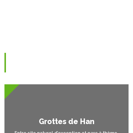
Trois mises en oeuvre
récentes
Grottes de Han
Entre site naturel d’exception et parc à thème,