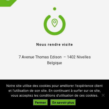
Nous rendre visite
7 Avenue Thomas Edison  – 1402 Nivelles

Belgique
Notre site utilise des cookies pour améliorer l'expérience client
et l'utilisation de son site. En continuant à surfer sur ce site,
vous acceptez les conditions d'utilisation de ces cookies.
© 2019 Inytium | Créé par:
A2Com
Fermer
En savoir plus
En navigant sur ce site, vous acceptez notre
politique de confidentialité
.