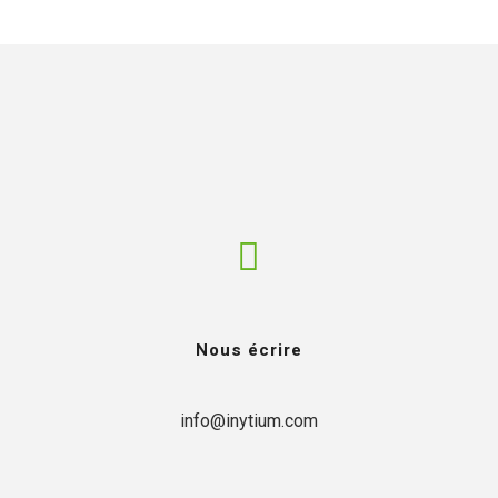
HE
NOS MÉTIERS
NOS CLIENTS
RÉALISATIONS
Nous écrire
info@inytium.com