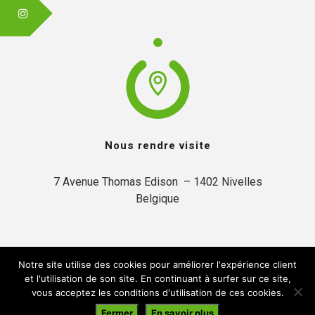
Nous rendre visite
7 Avenue Thomas Edison  – 1402 Nivelles

Belgique
Notre site utilise des cookies pour améliorer l'expérience client
et l'utilisation de son site. En continuant à surfer sur ce site,
vous acceptez les conditions d'utilisation de ces cookies.
© 2019 Inytium | Créé par:
A2Com
Fermer
En savoir plus
En navigant sur ce site, vous acceptez notre
politique de confidentialité
.