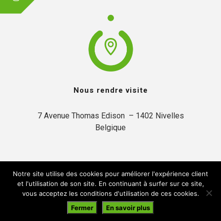
Nous rendre visite
7 Avenue Thomas Edison  – 1402 Nivelles

Belgique
Notre site utilise des cookies pour améliorer l'expérience client
et l'utilisation de son site. En continuant à surfer sur ce site,
vous acceptez les conditions d'utilisation de ces cookies.
© 2019 Inytium | Créé par:
A2Com
Fermer
En savoir plus
En navigant sur ce site, vous acceptez notre
politique de confidentialité
.