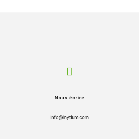
HE
NOS MÉTIERS
NOS CLIENTS
RÉALISATIONS
Nous écrire
info@inytium.com