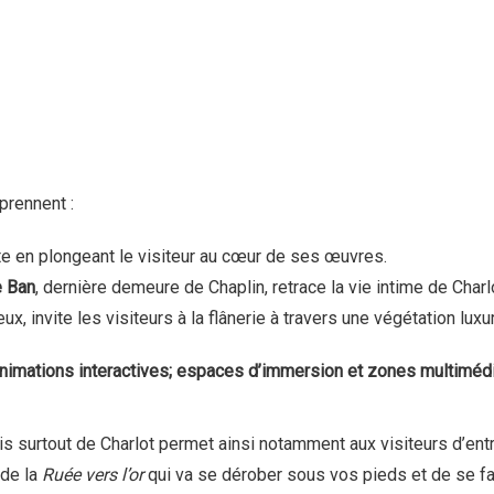
rennent :
te en plongeant le visiteur au cœur de ses œuvres.
e Ban
, dernière demeure de Chaplin, retrace la vie intime de Charl
ieux, invite les visiteurs à la flânerie à travers une végétation lux
imations interactives; espaces d’immersion et zones multimédi
is surtout de Charlot permet ainsi notamment aux visiteurs d’entr
 de la
Ruée vers l’or
qui va se dérober sous vos pieds et de se f