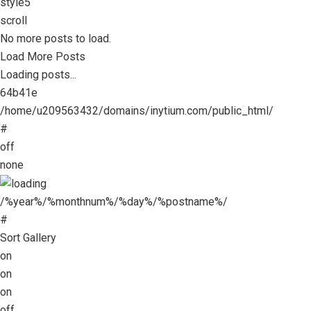
style5
scroll
No more posts to load.
Load More Posts
Loading posts...
64b41e
/home/u209563432/domains/inytium.com/public_html/
#
off
none
/%year%/%monthnum%/%day%/%postname%/
#
Sort Gallery
on
on
on
off