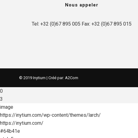
Nous appeler
Tel: +32 (0)67 895 005 Fax: +32 (0)67 895 015
© 2019 Inytium | Créé par:
A2Com
0
3
image
https://inytium.com/wp-content/themes/larch/
https://inytium.com/
#64b41e