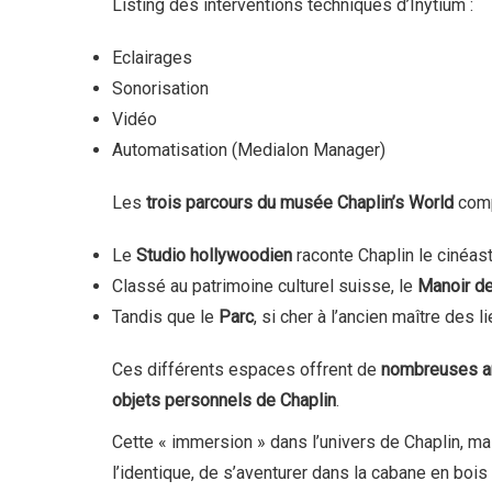
Listing des interventions techniques d’Inytium :
Eclairages
Sonorisation
Vidéo
Automatisation (Medialon Manager)
Les
trois parcours du musée Chaplin’s World
comp
Le
Studio hollywoodien
raconte Chaplin le cinéas
Classé au patrimoine culturel suisse, le
Manoir d
Tandis que le
Parc
, si cher à l’ancien maître des l
Ces différents espaces offrent de
nombreuses an
objets personnels de Chaplin
.
Cette « immersion » dans l’univers de Chaplin, ma
l’identique, de s’aventurer dans la cabane en bois