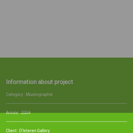
FR
EN
Information about project
Category :
Muséographie
Année :
2004
Client :
D’Ieteren Gallery