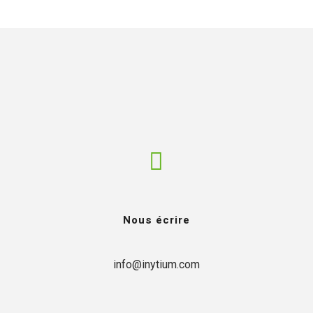
HE
NOS MÉTIERS
NOS CLIENTS
RÉALISATIONS
Nous écrire
info@inytium.com