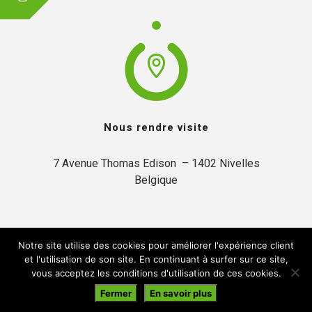
Nous rendre visite
7 Avenue Thomas Edison  – 1402 Nivelles

Belgique
Notre site utilise des cookies pour améliorer l'expérience client
et l'utilisation de son site. En continuant à surfer sur ce site,
vous acceptez les conditions d'utilisation de ces cookies.
© 2019 Inytium | Créé par:
A2Com
Fermer
En savoir plus
En navigant sur ce site, vous acceptez notre
politique de confidentialité
.