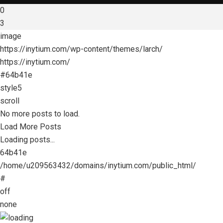
0
3
image
https://inytium.com/wp-content/themes/larch/
https://inytium.com/
#64b41e
style5
scroll
No more posts to load.
Load More Posts
Loading posts...
64b41e
/home/u209563432/domains/inytium.com/public_html/
#
off
none