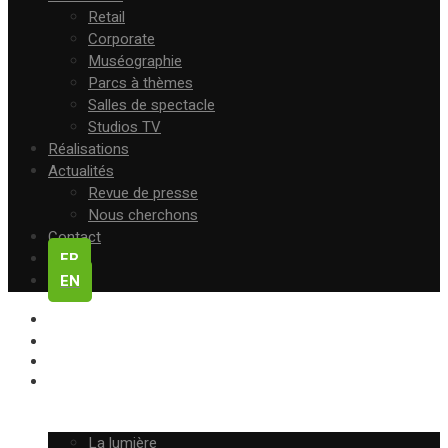
Retail
Corporate
Muséographie
Parcs à thèmes
Salles de spectacle
Studios TV
Réalisations
Actualités
Revue de presse
Nous cherchons
Contact
FR
EN
L’ENTREPRISE
NOTRE APPROCHE
NOS MÉTIERS
La lumière