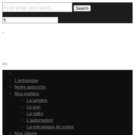
L’entreprise
Notre approche
Nos métiers
La lumière
Le son
La vidéo
L’automation
La mécanique de scène
Nos clients