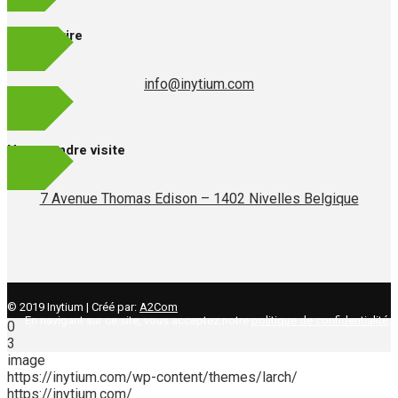
Nous écrire
info@inytium.com
Nous rendre visite
7 Avenue Thomas Edison – 1402 Nivelles Belgique
© 2019 Inytium | Créé par:
A2Com
En navigant sur ce site, vous acceptez notre
politique de confidentialité
.
0
3
image
https://inytium.com/wp-content/themes/larch/
https://inytium.com/