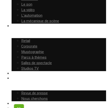
Le son
La vidéo
L’automation
La mécanique de scène
NOS CLIENTS
Retail
Corporate
Muséographie
Parcs à thèmes
Salles de spectacle
Studios TV
RÉALISATIONS
ACTUALITÉS
Revue de presse
Nous cherchons
CONTACT