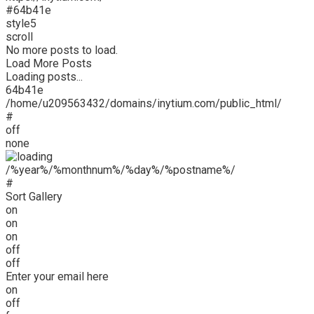
#64b41e
style5
scroll
No more posts to load.
Load More Posts
Loading posts...
64b41e
/home/u209563432/domains/inytium.com/public_html/
#
off
none
/%year%/%monthnum%/%day%/%postname%/
#
Sort Gallery
on
on
on
off
off
Enter your email here
on
off